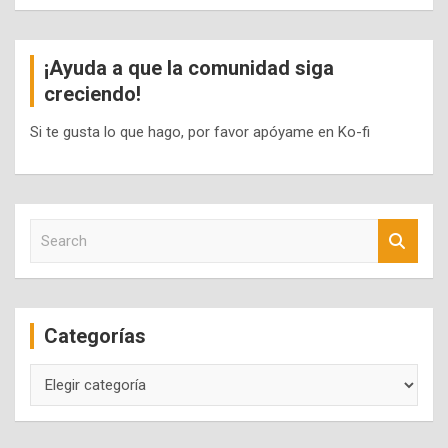
¡Ayuda a que la comunidad siga
creciendo!
Si te gusta lo que hago, por favor apóyame en Ko-fi
S
e
a
r
c
Categorías
h
Categorías