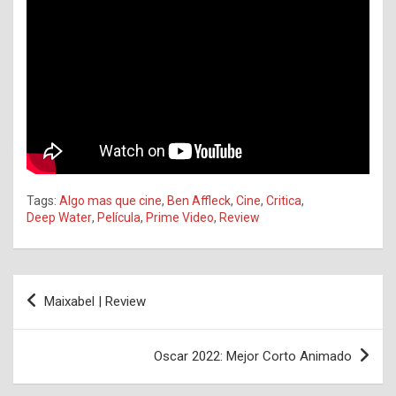
Tags:
Algo mas que cine
,
Ben Affleck
,
Cine
,
Critica
,
Deep Water
,
Película
,
Prime Video
,
Review
Navegación
Maixabel | Review
de
entradas
Oscar 2022: Mejor Corto Animado