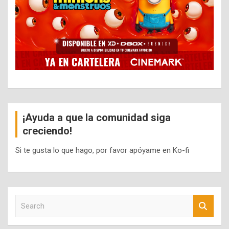
¡Ayuda a que la comunidad siga
creciendo!
Si te gusta lo que hago, por favor apóyame en Ko-fi
S
e
a