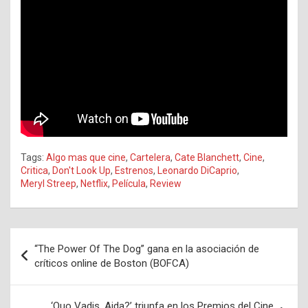
Tags:
Algo mas que cine
,
Cartelera
,
Cate Blanchett
,
Cine
,
Critica
,
Don't Look Up
,
Estrenos
,
Leonardo DiCaprio
,
Meryl Streep
,
Netflix
,
Película
,
Review
Navegación
“The Power Of The Dog” gana en la asociación de
de
críticos online de Boston (BOFCA)
entradas
‘Quo Vadis, Aida?’ triunfa en los Premios del Cine