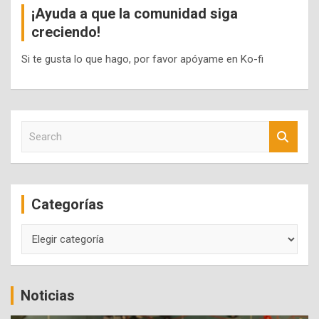
¡Ayuda a que la comunidad siga
creciendo!
Si te gusta lo que hago, por favor apóyame en Ko-fi
S
e
a
r
c
Categorías
h
Categorías
Noticias