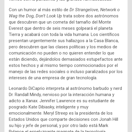
Con un humor al más estilo de
Dr Strangelove, Network o
Wag the Dog
,
Don’t Look Up
trata sobre dos astrónomos
que descubren que un cometa del tamaño del Monte
Everest que dentro de seis meses golpeará el planeta
Tierra y acabará con toda la vida humana. Los científicos
presentan urgentemente sus hallazgos a la Casa Blanca,
pero descubren que las clases políticas y los medios de
comunicación no pueden o no quieren entender lo que
están diciendo, dejándolos demasiados estupefactos ante
estos hechos y al mismo tiempo conmocionados por el
manejo de las redes sociales o incluso paralizados por los
intereses de una empresa de gran tecnología.
Leonardo DiCaprio interpreta al astrónomo barbudo y nerd
Dr. Randall Mindy, nervioso por la interacción humana y
adicto a Xanax. Jennifer Lawrence es su estudiante de
posgrado Kate Dibiasky, inteligente y muy
emocionalmente. Meryl Streep es la presidenta de los
Estados Unidos que comparte decisiones con Jonah Hill
su hijo y jefe de personal, y por otro lado está Mark
Rylance el espeluznante magnate de la tecnología.