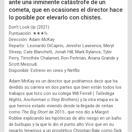
ante una inminente catástrofe de un
cometa, que en ocasiones el director hace
lo posible por elevarlo con chistes.
Don’t Look Up (2021)
Puntuación: ★★★½
Dirección: Adam McKay
Reparto: Leonardo DiCaprio, Jennifer Lawrence, Meryl
Streep, Cate Blanchett, Jonah Hill, Mark Rylance, Tyler
Perry, Timothée Chalamet, Ron Perlman, Ariana Grande y
Scott Mescudi.
Disponible: Estreno en cines y Netflix
Adam McKay es un director que podríamos decir que ha
dividido su carrera en dos partes que bien están todos los
trabajos que hizo con su colega Will Ferrell (
Talledega
Nights
,
Anchorman
o
Step Brothers)
y la otra etapa es la
que hemos estado viviendo desde la llegada de cintas
como
The Big Short de
2015 , que nos dio a Margot
Robbie explicando las hipotecas de alto riesgo en un baño
de burbujas y la que le dio el punto alto
Vice
que en su
reparto tenemos a un prostético Christian Bale como Dick