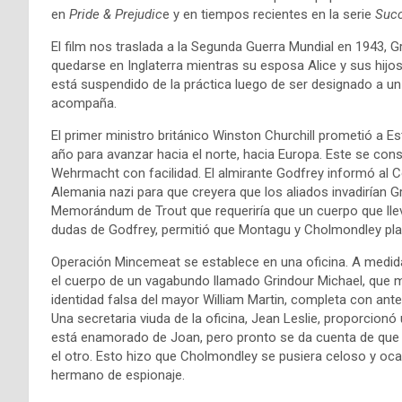
en
Pride & Prejudic
e y en tiempos recientes en la serie
Suc
El film nos traslada a la Segunda Guerra Mundial en 1943, G
quedarse en Inglaterra mientras su esposa Alice y sus hijo
está suspendido de la práctica luego de ser designado a un 
acompaña.
El primer ministro británico Winston Churchill prometió a Es
año para avanzar hacia el norte, hacia Europa. Este se cons
Wehrmacht con facilidad. El almirante Godfrey informó al C
Alemania nazi para que creyera que los aliados invadirían 
Memorándum de Trout que requeriría que un cuerpo que lleva
dudas de Godfrey, permitió que Montagu y Cholmondley plani
Operación Mincemeat se establece en una oficina. A medid
el cuerpo de un vagabundo llamado Grindour Michael, que m
identidad falsa del mayor William Martin, completa con ant
Una secretaria viuda de la oficina, Jean Leslie, proporci
está enamorado de Joan, pero pronto se da cuenta de que
el otro. Esto hizo que Cholmondley se pusiera celoso y o
hermano de espionaje.