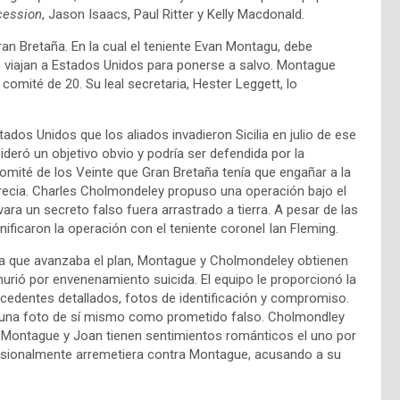
cession
, Jason Isaacs, Paul Ritter y Kelly Macdonald.
ran Bretaña. En la cual el teniente Evan Montagu, debe
s viajan a Estados Unidos para ponerse a salvo. Montague
comité de 20. Su leal secretaria, Hester Leggett, lo
tados Unidos que los aliados invadieron Sicilia en julio de ese
ideró un objetivo obvio y podría ser defendida por la
omité de los Veinte que Gran Bretaña tenía que engañar a la
Grecia. Charles Cholmondeley propuso una operación bajo el
ra un secreto falso fuera arrastrado a tierra. A pesar de las
ficaron la operación con el teniente coronel Ian Fleming.
a que avanzaba el plan, Montague y Cholmondeley obtienen
urió por envenenamiento suicida. El equipo le proporcionó la
ecedentes detallados, fotos de identificación y compromiso.
onó una foto de sí mismo como prometido falso. Cholmondley
 Montague y Joan tienen sentimientos románticos el uno por
casionalmente arremetiera contra Montague, acusando a su