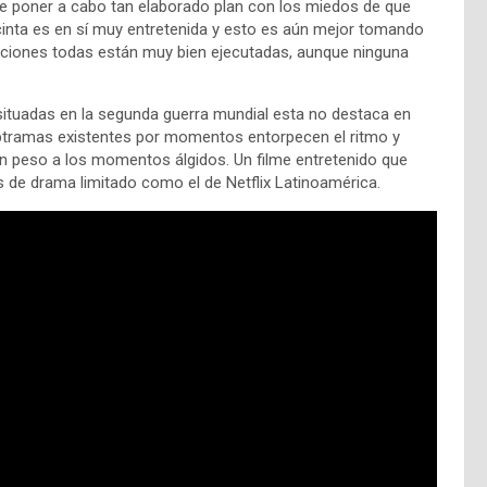
de poner a cabo tan elaborado plan con los miedos de que
cinta es en sí muy entretenida y esto es aún mejor tomando
aciones todas están muy bien ejecutadas, aunque ninguna
 situadas en la segunda guerra mundial esta no destaca en
ubtramas existentes por momentos entorpecen el ritmo y
an peso a los momentos álgidos. Un filme entretenido que
 de drama limitado como el de Netflix Latinoamérica.