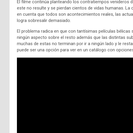
El filme continúa planteando los contratiempos venideros 
este no resulte y se pierdan cientos de vidas humanas. La 
en cuenta que todos son acontecimientos reales, las actu
logra sobresalir demasiado.
El problema radica en que con tantísimas películas bélicas
ningún aspecto sobre el resto además que las distintas s
muchas de estas no terminan por ir a ningún lado y le rest
puede ser una opción para ver en un catálogo con opciones