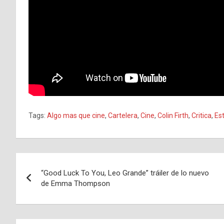
Tags:
Algo mas que cine
,
Cartelera
,
Cine
,
Colin Firth
,
Critica
,
Es
Navegación
“Good Luck To You, Leo Grande” tráiler de lo nuevo
de
de Emma Thompson
entradas