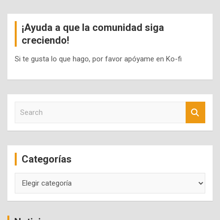
¡Ayuda a que la comunidad siga
creciendo!
Si te gusta lo que hago, por favor apóyame en Ko-fi
S
e
a
r
c
Categorías
h
Categorías