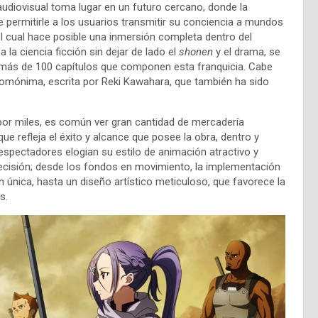
udiovisual toma lugar en un futuro cercano, donde la
 de permitirle a los usuarios transmitir su conciencia a mundos
l cual hace posible una inmersión completa dentro del
la ciencia ficción sin dejar de lado el
shonen
y el drama, se
os más de 100 capítulos que componen esta franquicia. Cabe
homónima, escrita por Reki Kawahara, que también ha sido
 por miles, es común ver gran cantidad de mercadería
que refleja el éxito y alcance que posee la obra, dentro y
 espectadores elogian su estilo de animación atractivo y
recisión; desde los fondos en movimiento, la implementación
única, hasta un diseño artístico meticuloso, que favorece la
os.