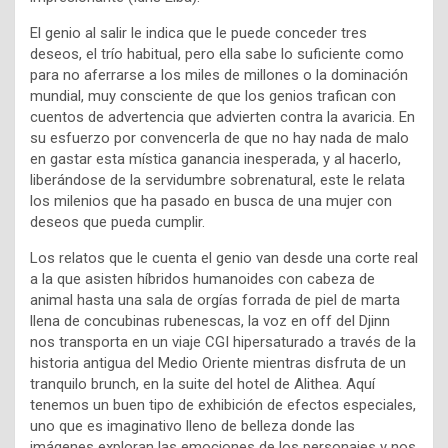
El genio al salir le indica que le puede conceder tres
deseos, el trío habitual, pero ella sabe lo suficiente como
para no aferrarse a los miles de millones o la dominación
mundial, muy consciente de que los genios trafican con
cuentos de advertencia que advierten contra la avaricia. En
su esfuerzo por convencerla de que no hay nada de malo
en gastar esta mística ganancia inesperada, y al hacerlo,
liberándose de la servidumbre sobrenatural, este le relata
los milenios que ha pasado en busca de una mujer con
deseos que pueda cumplir.
Los relatos que le cuenta el genio van desde una corte real
a la que asisten híbridos humanoides con cabeza de
animal hasta una sala de orgías forrada de piel de marta
llena de concubinas rubenescas, la voz en off del Djinn
nos transporta en un viaje CGI hipersaturado a través de la
historia antigua del Medio Oriente mientras disfruta de un
tranquilo brunch, en la suite del hotel de Alithea. Aquí
tenemos un buen tipo de exhibición de efectos especiales,
uno que es imaginativo lleno de belleza donde las
imágenes exploran las emociones de los personajes y nos