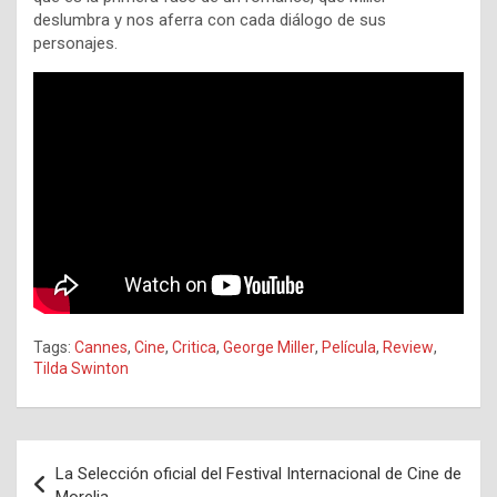
deslumbra y nos aferra con cada diálogo de sus
personajes.
Tags:
Cannes
,
Cine
,
Critica
,
George Miller
,
Película
,
Review
,
Tilda Swinton
Navegación
La Selección oficial del Festival Internacional de Cine de
de
Morelia