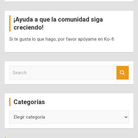
¡Ayuda a que la comunidad siga
creciendo!
Si te gusta lo que hago, por favor apóyame en Ko-fi
S
e
a
r
c
Categorías
h
Categorías