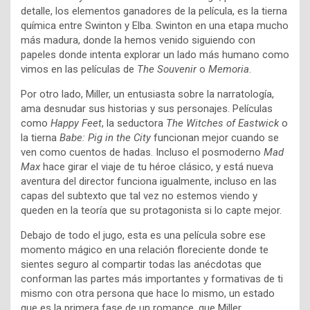
detalle, los elementos ganadores de la película, es la tierna
química entre Swinton y Elba. Swinton en una etapa mucho
más madura, donde la hemos venido siguiendo con
papeles donde intenta explorar un lado más humano como
vimos en las películas de
The Souvenir
o
Memoria
.
Por otro lado, Miller, un entusiasta sobre la narratología,
ama desnudar sus historias y sus personajes. Películas
como
Happy Feet
, la seductora
The Witches of Eastwick
o
la tierna
Babe: Pig in the City
funcionan mejor cuando se
ven como cuentos de hadas. Incluso el posmoderno
Mad
Max
hace girar el viaje de tu héroe clásico, y está nueva
aventura del director funciona igualmente, incluso en las
capas del subtexto que tal vez no estemos viendo y
queden en la teoría que su protagonista si lo capte mejor.
Debajo de todo el jugo, esta es una película sobre ese
momento mágico en una relación floreciente donde te
sientes seguro al compartir todas las anécdotas que
conforman las partes más importantes y formativas de ti
mismo con otra persona que hace lo mismo, un estado
que es la primera fase de un romance, que Miller