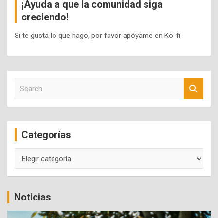
¡Ayuda a que la comunidad siga
creciendo!
Si te gusta lo que hago, por favor apóyame en Ko-fi
S
e
a
r
c
Categorías
h
Categorías
Noticias