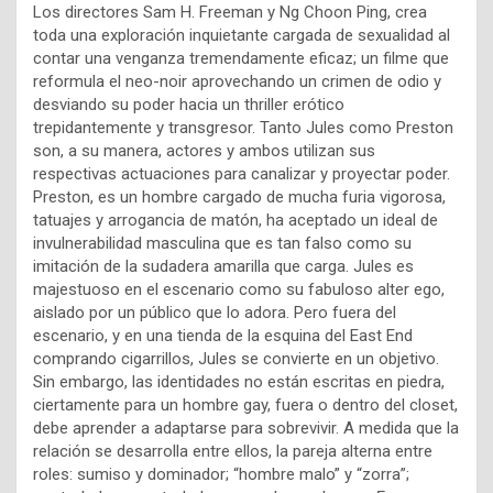
Los directores Sam H. Freeman y Ng Choon Ping, crea
toda una exploración inquietante cargada de sexualidad al
contar una venganza tremendamente eficaz; un filme que
reformula el neo-noir aprovechando un crimen de odio y
desviando su poder hacia un thriller erótico
trepidantemente y transgresor. Tanto Jules como Preston
son, a su manera, actores y ambos utilizan sus
respectivas actuaciones para canalizar y proyectar poder.
Preston, es un hombre cargado de mucha furia vigorosa,
tatuajes y arrogancia de matón, ha aceptado un ideal de
invulnerabilidad masculina que es tan falso como su
imitación de la sudadera amarilla que carga. Jules es
majestuoso en el escenario como su fabuloso alter ego,
aislado por un público que lo adora. Pero fuera del
escenario, y en una tienda de la esquina del East End
comprando cigarrillos, Jules se convierte en un objetivo.
Sin embargo, las identidades no están escritas en piedra,
ciertamente para un hombre gay, fuera o dentro del closet,
debe aprender a adaptarse para sobrevivir. A medida que la
relación se desarrolla entre ellos, la pareja alterna entre
roles: sumiso y dominador; “hombre malo” y “zorra”;