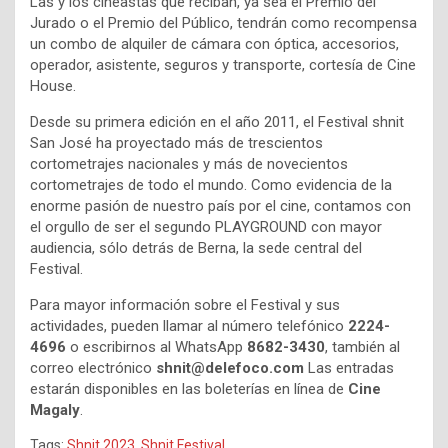
Las y los cineastas que reciban, ya sea el Premio del
Jurado o el Premio del Público, tendrán como recompensa
un combo de alquiler de cámara con óptica, accesorios,
operador, asistente, seguros y transporte, cortesía de Cine
House.
Desde su primera edición en el año 2011, el Festival shnit
San José ha proyectado más de trescientos
cortometrajes nacionales y más de novecientos
cortometrajes de todo el mundo. Como evidencia de la
enorme pasión de nuestro país por el cine, contamos con
el orgullo de ser el segundo PLAYGROUND con mayor
audiencia, sólo detrás de Berna, la sede central del
Festival.
Para mayor información sobre el Festival y sus
actividades, pueden llamar al número telefónico
2224-
4696
o escribirnos al WhatsApp
8682-3430
, también al
correo electrónico
shnit@delefoco.com
Las entradas
estarán disponibles en las boleterías en línea de
Cine
Magaly
.
Tags:
Shnit 2023
,
Shnit Festival