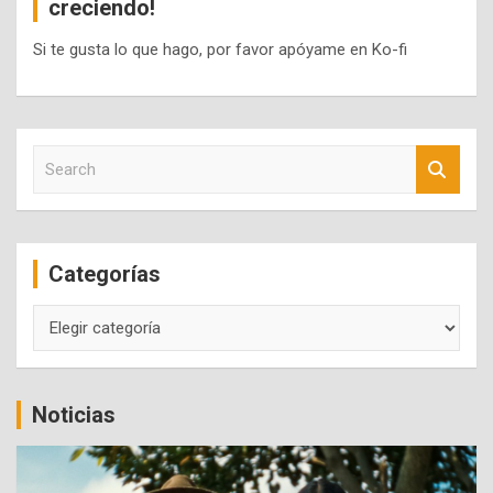
creciendo!
Si te gusta lo que hago, por favor apóyame en Ko-fi
S
e
a
r
c
Categorías
h
Categorías
Noticias