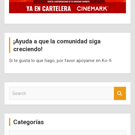
¡Ayuda a que la comunidad siga
creciendo!
Si te gusta lo que hago, por favor apóyame en Ko-fi
S
e
a
r
c
Categorías
h
Categorías