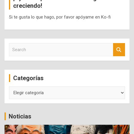
creciendo!
Si te gusta lo que hago, por favor apóyame en Ko-fi
S
e
a
r
c
Categorías
h
Categorías
Noticias