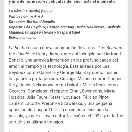
y una de las mejores películas del año hasta el momento.
La Bête (La Bestia) (2023)
Puntuación: ★★★★
Dirección: Bertrand Bonello
Reparto: Léa Seydoux, George MacKay, Dasha Nekrasova, Guslagie
Malanda, Philippe Katerine y Gaspard Ulliel
Estreno en cines
La bestia
es una nueva adaptación de la obra
The Beast in
the Jungle
de Henry James, que está dirigida por Bertrand
Bonello, una atrevida inmersión en las profundidades del
amor, el tiempo y la tecnología. Estelarizada por Lea
Seydoux como Gabrielle y George MacKay como Luis en
los papeles protagonicos, Guslagie Malanda como Poupée
Kelly, Dasha Nekrasova como Dakota. Martín Scali como
Georges. Completan el reparto Elina Löwensohn, Marta
Hoskins, Julia Faure, Kester Lovelace, Félicien Pinot,
Laurent Lacotte, Weronika Szawarska, y una pequeña
aparición de Gaspard Ulliel, a quien está dedicada la
película, ya que el joven actor falleció en el 2022, y este fue
uno de sus últimos trabajos.