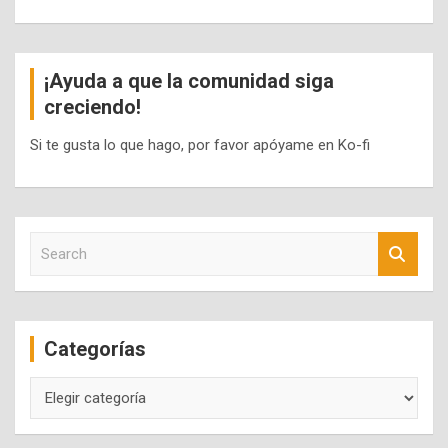
¡Ayuda a que la comunidad siga
creciendo!
Si te gusta lo que hago, por favor apóyame en Ko-fi
S
e
a
r
c
Categorías
h
Categorías