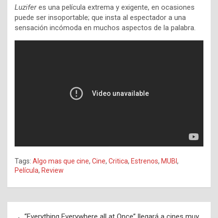
Luzifer
es una película extrema y exigente, en ocasiones
puede ser insoportable; que insta al espectador a una
sensación incómoda en muchos aspectos de la palabra.
Tags:
Algo mas que cine
,
Cine
,
Critica
,
Estrenos
,
MUBI
,
Película
,
Review
Navegación
“Everything Everywhere all at Once” llegará a cines muy