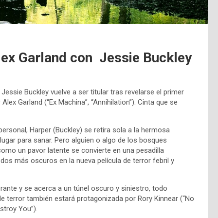
Alex Garland con Jessie Buckley
essie Buckley vuelve a ser titular tras revelarse el primer
r Alex Garland (“Ex Machina”, “Annihilation”). Cinta que se
personal, Harper (Buckley) se retira sola a la hermosa
ugar para sanar. Pero alguien o algo de los bosques
omo un pavor latente se convierte en una pesadilla
s más oscuros en la nueva película de terror febril y
brante y se acerca a un túnel oscuro y siniestro, todo
de terror también estará protagonizada por Rory Kinnear (“No
stroy You”).