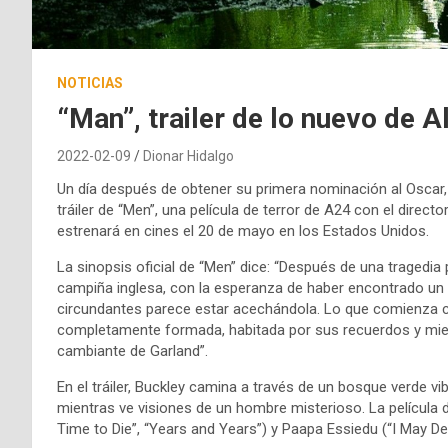
NOTICIAS
“Man”, trailer de lo nuevo de 
2022-02-09
Dionar Hidalgo
Un día después de obtener su primera nominación al Oscar, J
tráiler de “Men”, una película de terror de A24 con el directo
estrenará en cines el 20 de mayo en los Estados Unidos.
La sinopsis oficial de “Men” dice: “Después de una tragedia 
campiña inglesa, con la esperanza de haber encontrado un l
circundantes parece estar acechándola. Lo que comienza c
completamente formada, habitada por sus recuerdos y miedo
cambiante de Garland”.
En el tráiler, Buckley camina a través de un bosque verde vi
mientras ve visiones de un hombre misterioso. La película 
Time to Die”, “Years and Years”) y Paapa Essiedu (“I May De