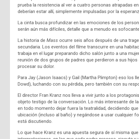
prueba la resistencia al ver a cuatro personas atrapadas en
deberían estar allí, simplemente impulsadas por la esperanz
La cinta busca profundizar en las emociones de los person
serán aún más difíciles, detalle que a menudo es sofocant
La historia de
Mass
ocurre seis años después de una traged
secundaria. Los eventos del filme transcurre en una habita
trabaja en el lugar preparando dicho salón junto a una muj
reunión de dos grupos de padres que perdieron a sus hijo
procesar su dolor.
Para Jay (Jason Isaacs) y Gail (Martha Plimpton) eso los ll
Dowd), luchando con su pérdida, pero también con su respon
El director Fran Kranz nos lleva a vivir junto a los prota
objeto testigo de la conversación. Lo más interesante de la
en todo momento dejar fuera la teatralidad, decidiendo qu
ubicación (incluso al baño) y negándose a usar cualquier fo
está discutiendo.
Lo que hace Kranz es una apuesta segura de sí misma que 
interpretaciones, en las que cada padre procesa, ejecuta y 