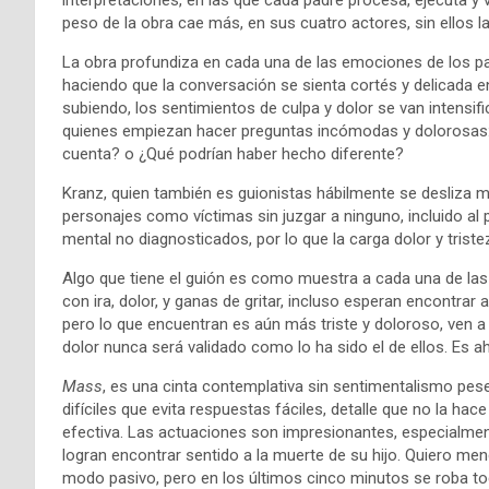
peso de la obra cae más, en sus cuatro actores, sin ellos la
La obra profundiza en cada una de las emociones de los pa
haciendo que la conversación se sienta cortés y delicada en
subiendo, los sentimientos de culpa y dolor se van intensif
quienes empiezan hacer preguntas incómodas y dolorosas:
cuenta? o ¿Qué podrían haber hecho diferente?
Kranz, quien también es guionistas hábilmente se desliza más
personajes como víctimas sin juzgar a ninguno, incluido al
mental no diagnosticados, por lo que la carga dolor y triste
Algo que tiene el guión es como muestra a cada una de las p
con ira, dolor, y ganas de gritar, incluso esperan encontrar 
pero lo que encuentran es aún más triste y doloroso, ven 
dolor nunca será validado como lo ha sido el de ellos. Es ahí
Mass
, es una cinta contemplativa sin sentimentalismo pese
difíciles que evita respuestas fáciles, detalle que no la ha
efectiva. Las actuaciones son impresionantes, especialme
logran encontrar sentido a la muerte de su hijo. Quiero men
modo pasivo, pero en los últimos cinco minutos se roba toda