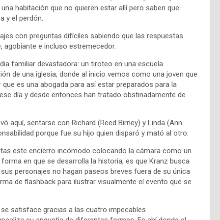
 una habitación que no quieren estar allí pero saben que
a y el perdón.
ajes con preguntas difíciles sabiendo que las respuestas
e, agobiante e incluso estremecedor.
ia familiar devastadora: un tiroteo en una escuela
ción de una iglesia, donde al inicio vemos como una joven que
er que es una abogada para así estar preparados para la
s ese día y desde entonces han tratado obstinadamente de
evó aquí, sentarse con Richard (Reed Birney) y Linda (Ann
sabilidad porque fue su hijo quien disparó y mató al otro.
gonistas este encierro incómodo colocando la cámara como un
 forma en que se desarrolla la historia, es que Kranz busca
e sus personajes no hagan paseos breves fuera de su única
rma de flashback para ilustrar visualmente el evento que se
se satisface gracias a las cuatro impecables
vocaliza su angustia de diferentes formas. Es ahí donde el