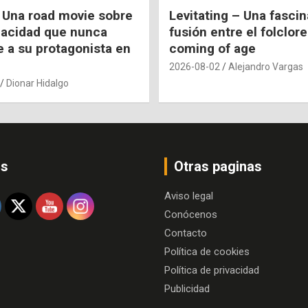
 Una road movie sobre
Levitating – Una fasci
pacidad que nunca
fusión entre el folclore
e a su protagonista en
coming of age
2026-08-02
Alejandro Vargas
Dionar Hidalgo
os
Otras paginas
Aviso legal
Conócenos
Contacto
Política de cookies
Política de privacidad
Publicidad