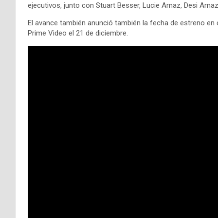
ejecutivos, junto con Stuart Besser, Lucie Arnaz, Desi Arna
El avance también anunció también la fecha de estreno en 
Prime Video el 21 de diciembre.