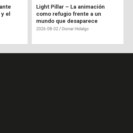
nante
Light Pillar – La animación
 y el
como refugio frente a un
mundo que desaparece
2026-08-02
Dionar Hidalgo