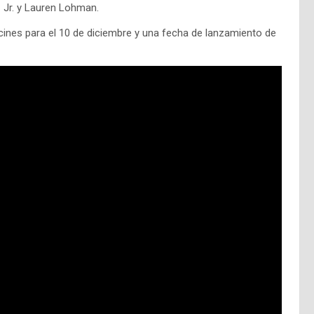
z Jr. y Lauren Lohman.
cines para el 10 de diciembre y una fecha de lanzamiento de