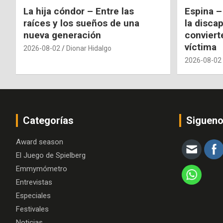
La hija cóndor – Entre las
Espina –
raíces y los sueños de una
la disca
nueva generación
conviert
víctima
2026-08-02
Dionar Hidalgo
2026-08-02
Categorías
Siguen
Award season
El Juego de Spielberg
Emmymómetro
Entrevistas
Especiales
Festivales
Noticias