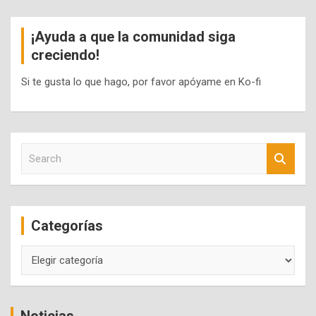
¡Ayuda a que la comunidad siga
creciendo!
Si te gusta lo que hago, por favor apóyame en Ko-fi
S
e
a
r
c
Categorías
h
Categorías