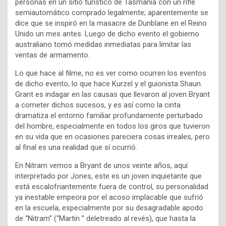
personas en un sitio turístico de Tasmania con un rifle
semiautomático comprado legalmente; aparentemente se
dice que se inspiró en la masacre de Dunblane en el Reino
Unido un mes antes. Luego de dicho evento el gobierno
australiano tomó medidas inmediatas para limitar las
ventas de armamento.
Lo que hace al filme, no es ver como ocurren los eventos
de dicho evento, lo que hace Kurzel y el guionista Shaun
Grant es indagar en las causas que llevaron al joven Bryant
a cometer dichos sucesos, y es así como la cinta
dramatiza el entorno familiar profundamente perturbado
del hombre, especialmente en todos los giros que tuvieron
en su vida que en ocasiones pareciera cosas irreales, pero
al final es una realidad que sí ocurrió.
En Nitram vemos a Bryant de unos veinte años, aquí
interpretado por Jones, este es un joven inquietante que
está escalofriantemente fuera de control, su personalidad
ya inestable empeora por el acoso implacable que sufrió
en la escuela, especialmente por su desagradable apodo
de “Nitram” (“Martin ” deletreado al revés), que hasta la