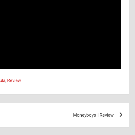
ula
,
Review
Moneyboys | Review