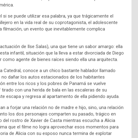
mérica.
el si se puede utilizar esa palabra, ya que trágicamente el
lejero en la vida real de su coprotagonista, el adolescente
 filmación, un evento que inevitablemente complica
 actuación de Ilse Salas), una que tiene un sabor amargo: ella
ta infantil, situación que la lleva a estar divorciada de Diego
ar como agente de bienes raíces siendo ella una arquitecta.
 Catedral, conoce a un chico bastante hablador llamado
o no dañar los autos estacionados de los habitantes
ión entre los ricos y los pobres de Panamá se vuelve
 tirado con una herida de bala en las escaleras de su
ste escapa y regresa al apartamento de ella pidiendo ayuda.
n a forjar una relación no de madre e hijo, sino, una relación
 punto los dos personajes comparten su pasado, trágico en
no del rostro de Xavier de Casta mientras escucha a Alicia
ima que el filme no logra aprovechar esos momentos para
toria de Alicia con su esposo nunca termina de explotar