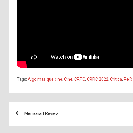
Tags:
Algo mas que cine
,
Cine
,
CRFIC
,
CRFIC 2022
,
Critica
,
Pelíc
Navegación
Memoria | Review
de
entradas