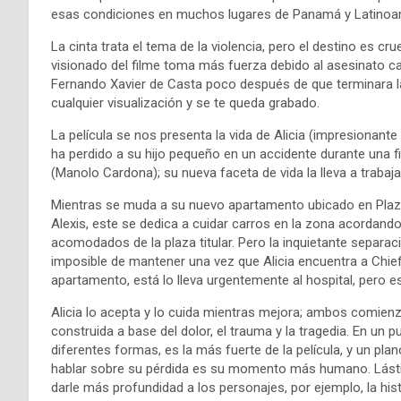
esas condiciones en muchos lugares de Panamá y Latinoa
La cinta trata el tema de la violencia, pero el destino es cru
visionado del filme toma más fuerza debido al asesinato cal
Fernando Xavier de Casta poco después de que terminara la
cualquier visualización y se te queda grabado.
La película se nos presenta la vida de Alicia (impresionante
ha perdido a su hijo pequeño en un accidente durante una fies
(Manolo Cardona); su nueva faceta de vida la lleva a trabaj
Mientras se muda a su nuevo apartamento ubicado en Plaza
Alexis, este se dedica a cuidar carros en la zona acordand
acomodados de la plaza titular. Pero la inquietante separac
imposible de mantener una vez que Alicia encuentra a Chief
apartamento, está lo lleva urgentemente al hospital, pero e
Alicia lo acepta y lo cuida mientras mejora; ambos comienza
construida a base del dolor, el trauma y la tragedia. En un
diferentes formas, es la más fuerte de la película, y un pla
hablar sobre su pérdida es su momento más humano. Lást
darle más profundidad a los personajes, por ejemplo, la his