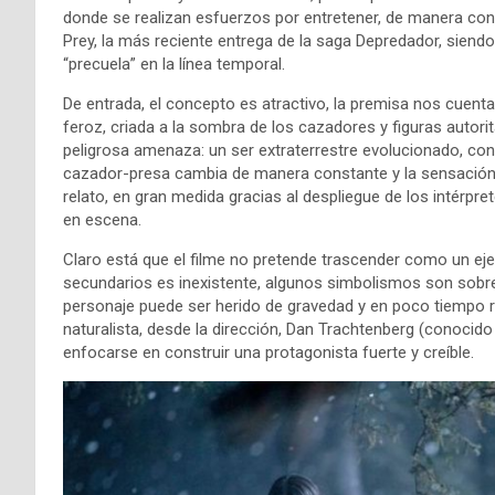
donde se realizan esfuerzos por entretener, de manera cons
Prey, la más reciente entrega de la saga Depredador, sien
“precuela” en la línea temporal.
De entrada, el concepto es atractivo, la premisa nos cuenta 
feroz, criada a la sombra de los cazadores y figuras auto
peligrosa amenaza: un ser extraterrestre evolucionado, co
cazador-presa cambia de manera constante y la sensación 
relato, en gran medida gracias al despliegue de los intérpre
en escena.
Claro está que el filme no pretende trascender como un ejerc
secundarios es inexistente, algunos simbolismos son sobre
personaje puede ser herido de gravedad y en poco tiempo re
naturalista, desde la dirección, Dan Trachtenberg (conocido
enfocarse en construir una protagonista fuerte y creíble.