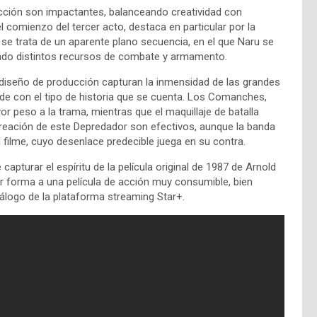
ción son impactantes, balanceando creatividad con
l comienzo del tercer acto, destaca en particular por la
se trata de un aparente plano secuencia, en el que Naru se
ndo distintos recursos de combate y armamento.
l diseño de producción capturan la inmensidad de las grandes
rde con el tipo de historia que se cuenta. Los Comanches,
r peso a la trama, mientras que el maquillaje de batalla
creación de este Depredador son efectivos, aunque la banda
ilme, cuyo desenlace predecible juega en su contra.
apturar el espíritu de la película original de 1987 de Arnold
r forma a una película de acción muy consumible, bien
atálogo de la plataforma streaming Star+.