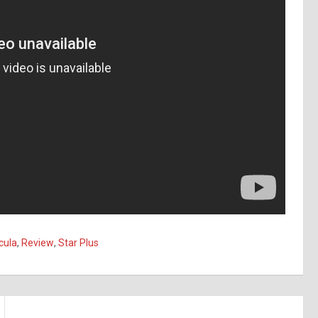
cula
,
Review
,
Star Plus