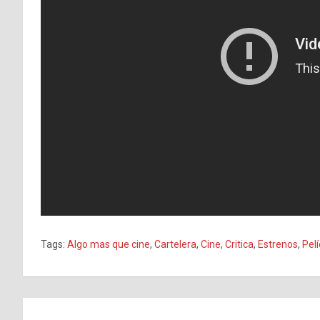
Tags:
Algo mas que cine
,
Cartelera
,
Cine
,
Critica
,
Estrenos
,
Pelí
Navegación