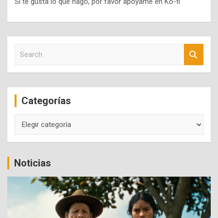
Si te gusta lo que hago, por favor apóyame en Ko-fi
S
e
a
r
c
Categorías
h
Categorías
Noticias