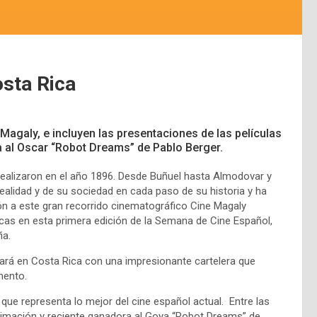
sta Rica
e Magaly, e incluyen las presentaciones de las películas
da al Oscar “Robot Dreams” de Pablo Berger.
ealizaron en el año 1896. Desde Buñuel hasta Almodovar y
 realidad y de su sociedad en cada paso de su historia y ha
ión a este gran recorrido cinematográfico Cine Magaly
cas en esta primera edición de la Semana de Cine Español,
ña.
rará en Costa Rica con una impresionante cartelera que
mento.
que representa lo mejor del cine español actual. Entre las
 animación y reciente ganadora al Goya “Robot Dreams” de