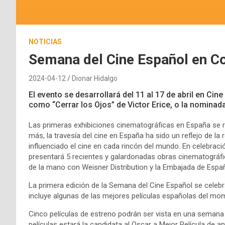
NOTICIAS
Semana del Cine Español en Co
2024-04-12
Dionar Hidalgo
El evento se desarrollará del 11 al 17 de abril en Cin
como “Cerrar los Ojos” de Victor Erice, o la nomina
Las primeras exhibiciones cinematográficas en España se r
más, la travesía del cine en España ha sido un reflejo de la
influenciado el cine en cada rincón del mundo. En celebrac
presentará 5 recientes y galardonadas obras cinematográfi
de la mano con Weisner Distribution y la Embajada de Espa
La primera edición de la Semana del Cine Español se celeb
incluye algunas de las mejores películas españolas del mo
Cinco películas de estreno podrán ser vista en una semana 
películas estará la candidata al Oscar a Mejor Película de