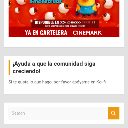
¡Ayuda a que la comunidad siga
creciendo!
Si te gusta lo que hago, por favor apóyame en Ko-fi
S
e
a
r