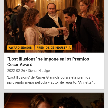
AWARD SEASON
PREMIOS DE INDUSTRIA
“Lost Illusions” se impone en los Premios
César Award
2022-02-26
Dionar Hidalgo
‘Lost Illusions’ de Xavier Giannoli logra siete premios
incluyendo mejor película y actor de reparto. “Annette”…