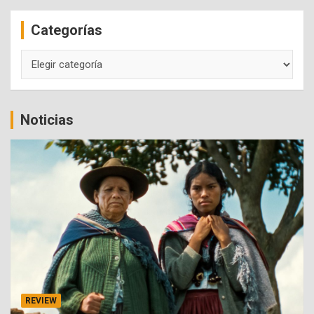
c
Categorías
h
Categorías
Noticias
REVIEW