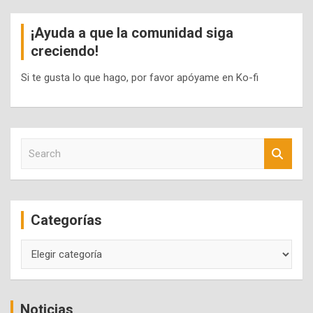
¡Ayuda a que la comunidad siga
creciendo!
Si te gusta lo que hago, por favor apóyame en Ko-fi
S
e
a
r
c
Categorías
h
Categorías
Noticias