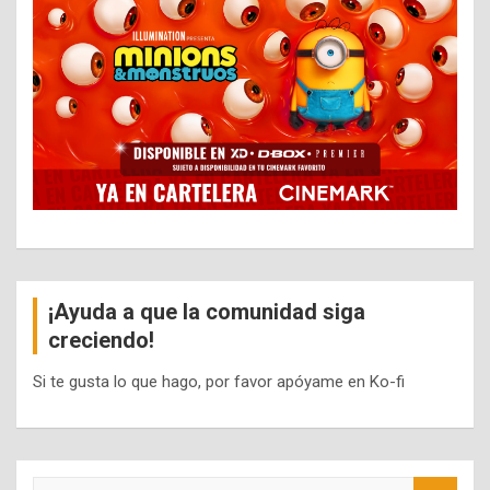
¡Ayuda a que la comunidad siga
creciendo!
Si te gusta lo que hago, por favor apóyame en Ko-fi
S