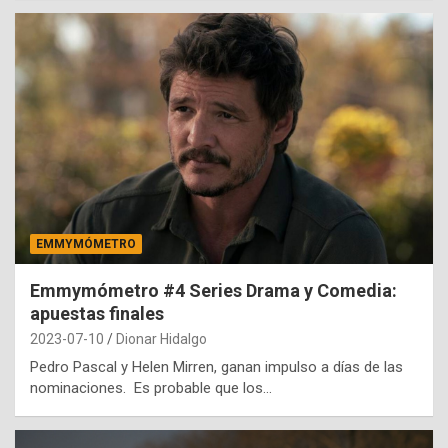
EMMYMÓMETRO
Emmymómetro #4 Series Drama y Comedia:
apuestas finales
2023-07-10
Dionar Hidalgo
Pedro Pascal y Helen Mirren, ganan impulso a días de las
nominaciones. Es probable que los…