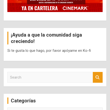
¡Ayuda a que la comunidad siga
creciendo!
Si te gusta lo que hago, por favor apóyame en Ko-fi
S
e
a
r
c
Categorías
h
Categorías