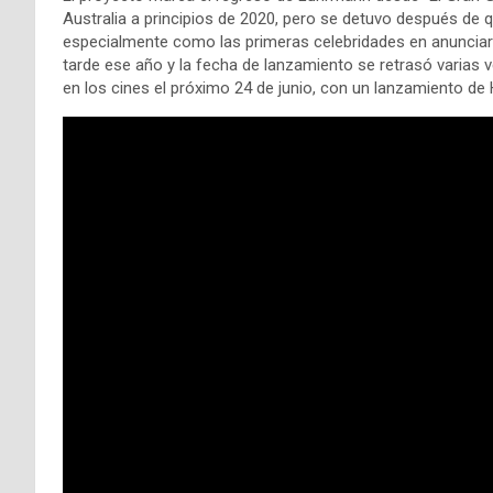
Australia a principios de 2020, pero se detuvo después de 
especialmente como las primeras celebridades en anunciar
tarde ese año y la fecha de lanzamiento se retrasó varias 
en los cines el próximo 24 de junio, con un lanzamiento d