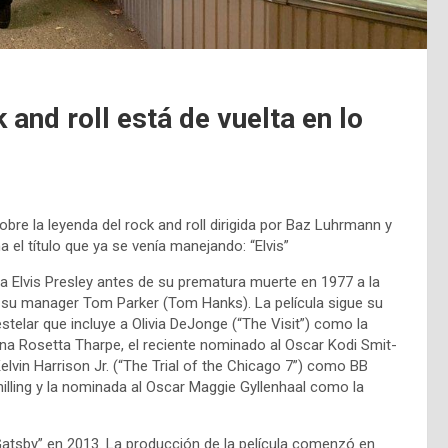
ck and roll está de vuelta en lo
sobre la leyenda del rock and roll dirigida por Baz Luhrmann y
 el título que ya se venía manejando: “Elvis”
lla Elvis Presley antes de su prematura muerte en 1977 a la
 su manager Tom Parker (Tom Hanks). La película sigue su
telar que incluye a Olivia DeJonge (“The Visit”) como la
ana Rosetta Tharpe, el reciente nominado al Oscar Kodi Smit-
in Harrison Jr. (“The Trial of the Chicago 7”) como BB
hilling y la nominada al Oscar Maggie Gyllenhaal como la
atsby” en 2013. La producción de la película comenzó en