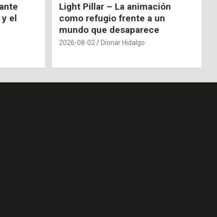
nante
Light Pillar – La animación
 y el
como refugio frente a un
mundo que desaparece
2026-08-02
Dionar Hidalgo