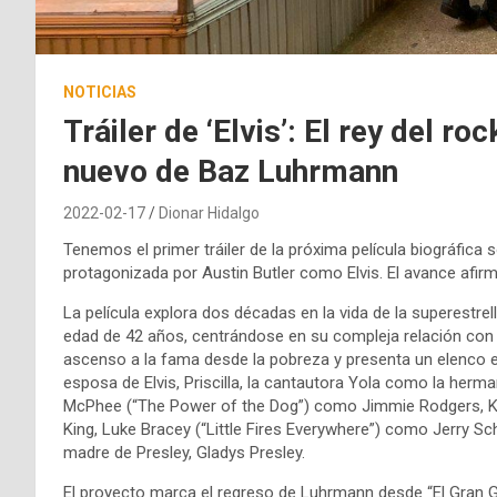
NOTICIAS
Tráiler de ‘Elvis’: El rey del ro
nuevo de Baz Luhrmann
2022-02-17
Dionar Hidalgo
Tenemos el primer tráiler de la próxima película biográfica 
protagonizada por Austin Butler como Elvis. El avance afirma
La película explora dos décadas en la vida de la superestre
edad de 42 años, centrándose en su compleja relación con
ascenso a la fama desde la pobreza y presenta un elenco es
esposa de Elvis, Priscilla, la cantautora Yola como la herm
McPhee (“The Power of the Dog”) como Jimmie Rodgers, Kelv
King, Luke Bracey (“Little Fires Everywhere”) como Jerry Sc
madre de Presley, Gladys Presley.
El proyecto marca el regreso de Luhrmann desde “El Gran G