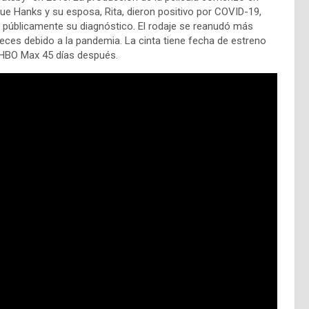
que Hanks y su esposa, Rita, dieron positivo por COVID-19,
 públicamente su diagnóstico. El rodaje se reanudó más
veces debido a la pandemia. La cinta tiene fecha de estreno
e HBO Max 45 días después.