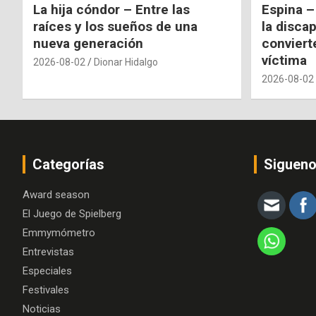
La hija cóndor – Entre las
Espina –
raíces y los sueños de una
la disca
nueva generación
conviert
víctima
2026-08-02
Dionar Hidalgo
2026-08-02
Categorías
Siguen
Award season
El Juego de Spielberg
Emmymómetro
Entrevistas
Especiales
Festivales
Noticias