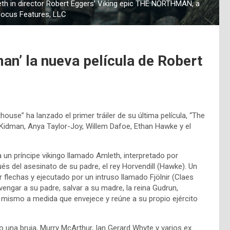
 in director Robert Eggers’ Viking epic THE NORTHMAN, a
Focus Features, LLC
man’ la nueva película de Robert
house” ha lanzado el primer tráiler de su última película, “The
Kidman, Anya Taylor-Joy, Willem Dafoe, Ethan Hawke y el
e a un príncipe vikingo llamado Amleth, interpretado por
del asesinato de su padre, el rey Horvendill (Hawke). Un
flechas y ejecutado por un intruso llamado Fjölnir (Claes
vengar a su padre, salvar a su madre, la reina Gudrun,
 sí mismo a medida que envejece y reúne a su propio ejército
o una bruja, Murry McArthur, Ian Gerard Whyte y varios ex