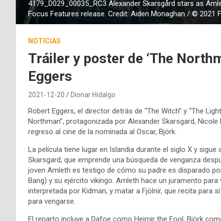
4179_D029_00035_RC3 Alexander Skarsgård stars as Amleth
Focus Features release. Credit: Aiden Monaghan / © 2021 
NOTICIAS
Tráiler y poster de ‘The North
Eggers
2021-12-20
Dionar Hidalgo
Robert Eggers, el director detrás de “The Witch” y “The Light
Northman”, protagonizada por Alexander Skarsgard, Nicole 
regreso al cine de la nominada al Oscar, Björk.
La película tiene lugar en Islandia durante el siglo X y sigu
Skarsgard, que emprende una búsqueda de venganza después 
joven Amleth es testigo de cómo su padre es disparado por 
Bang) y su ejército vikingo. Amleth hace un juramento para 
interpretada por Kidman, y matar a Fjölnir, que recita para
para vengarse.
El reparto incluye a Dafoe como Heimir the Fool, Björk com