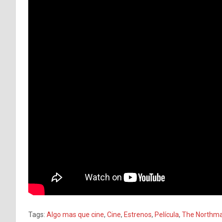
Tags:
Algo mas que cine
,
Cine
,
Estrenos
,
Película
,
The Northm