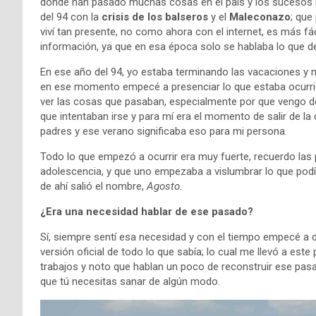
donde han pasado muchas cosas en el país y los sucesos 
del 94 con la
crisis de los balseros
y el
Maleconazo
; que
viví tan presente, no como ahora con el internet, es más fác
información, ya que en esa época solo se hablaba lo que de
En ese año del 94, yo estaba terminando las vacaciones y me
en ese momento empecé a presenciar lo que estaba ocurri
ver las cosas que pasaban, especialmente por que vengo de
que intentaban irse y para mí era el momento de salir de la c
padres y ese verano significaba eso para mi persona.
Todo lo que empezó a ocurrir era muy fuerte, recuerdo las p
adolescencia, y que uno empezaba a vislumbrar lo que podí
de ahí salió el nombre,
Agosto.
¿Era una necesidad hablar de ese pasado?
Sí, siempre sentí esa necesidad y con el tiempo empecé a 
versión oficial de todo lo que sabía; lo cual me llevó a est
trabajos y noto que hablan un poco de reconstruir ese pa
que tú necesitas sanar de algún modo.