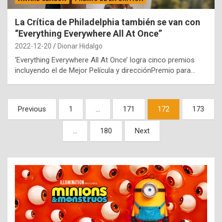
La Crítica de Philadelphia también se van con
“Everything Everywhere All At Once”
2022-12-20
Dionar Hidalgo
‘Everything Everywhere All At Once’ logra cinco premios
incluyendo el de Mejor Película y direcciónPremio para…
Paginación
Previous
1
…
171
172
173
de
…
180
Next
entradas