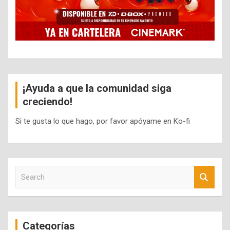
¡Ayuda a que la comunidad siga
creciendo!
Si te gusta lo que hago, por favor apóyame en Ko-fi
S
e
a
r
c
Categorías
h