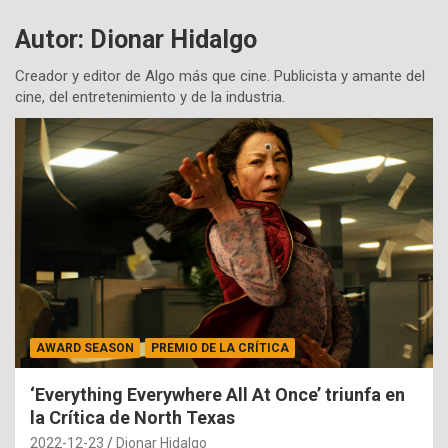
Autor:
Dionar Hidalgo
Creador y editor de Algo más que cine. Publicista y amante del
cine, del entretenimiento y de la industria.
AWARD SEASON
PREMIO DE LA CRÍTICA
‘Everything Everywhere All At Once’ triunfa en
la Crítica de North Texas
2022-12-23
Dionar Hidalgo