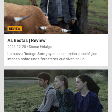
REVIEW
As Bestas | Review
2022-12-20
Dionar Hidalgo
Lo nuevo Rodrigo Sorogoyen es un thriller psicológico
intenso sobre unos forasteros que viven en un…