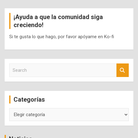
¡Ayuda a que la comunidad siga
creciendo!
Si te gusta lo que hago, por favor apóyame en Ko-fi
S
e
a
r
c
Categorías
h
Categorías