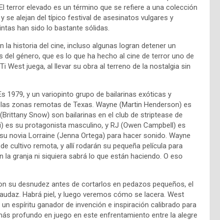
 El terror elevado es un término que se refiere a una colección
y se alejan del típico festival de asesinatos vulgares y
ntas han sido lo bastante sólidas.
 la historia del cine, incluso algunas logran detener un
 del género, que es lo que ha hecho al cine de terror uno de
i West juega, al llevar su obra al terreno de la nostalgia sin
s 1979, y un variopinto grupo de bailarinas exóticas y
 las zonas remotas de Texas. Wayne (Martin Henderson) es
(Brittany Snow) son bailarinas en el club de striptease de
) es su protagonista masculino, y RJ (Owen Campbell) es
o a su novia Lorraine (Jenna Ortega) para hacer sonido. Wayne
de cultivo remota, y allí rodarán su pequeña película para
en la granja ni siquiera sabrá lo que están haciendo. O eso
on su desnudez antes de cortarlos en pedazos pequeños, el
audaz. Habrá piel, y luego veremos cómo se lacera. West
n espíritu ganador de invención e inspiración calibrado para
 más profundo en juego en este enfrentamiento entre la alegre