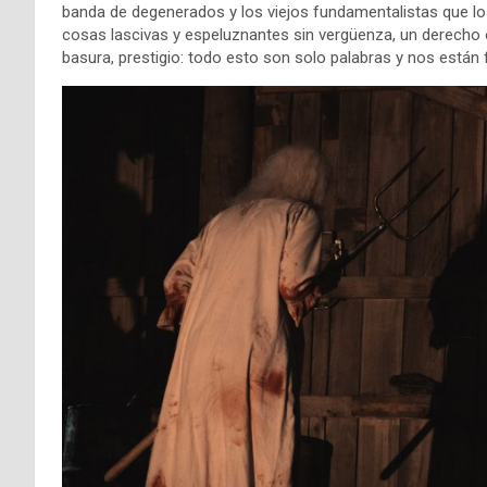
banda de degenerados y los viejos fundamentalistas que los 
cosas lascivas y espeluznantes sin vergüenza, un derecho o
basura, prestigio: todo esto son solo palabras y nos están