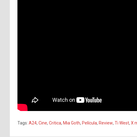
Tags:
A24
,
Cine
,
Critica
,
Mia Goth
,
Película
,
Review
,
Ti West
,
X 