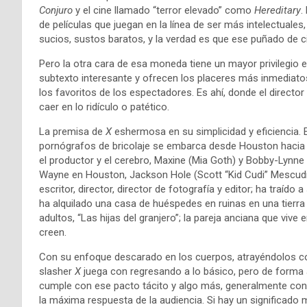
Conjuro
y el cine llamado “terror elevado” como
Hereditary
.
de películas que juegan en la línea de ser más intelectuales, 
sucios, sustos baratos, y la verdad es que ese puñado de ci
Pero la otra cara de esa moneda tiene un mayor privilegio en
subtexto interesante y ofrecen los placeres más inmediatos
los favoritos de los espectadores. Es ahí, donde el director T
caer en lo ridículo o patético.
La premisa de
X
eshermosa en su simplicidad y eficiencia. E
pornógrafos de bricolaje se embarca desde Houston hacia
el productor y el cerebro, Maxine (Mia Goth) y Bobby-Lynne 
Wayne en Houston, Jackson Hole (Scott “Kid Cudi” Mescudi
escritor, director, director de fotografía y editor; ha traíd
ha alquilado una casa de huéspedes en ruinas en una tierra 
adultos, “Las hijas del granjero”; la pareja anciana que vive 
creen.
Con su enfoque descarado en los cuerpos, atrayéndolos c
slasher
X
juega con regresando a lo básico, pero de forma 
cumple con ese pacto tácito y algo más, generalmente con u
la máxima respuesta de la audiencia. Si hay un significado