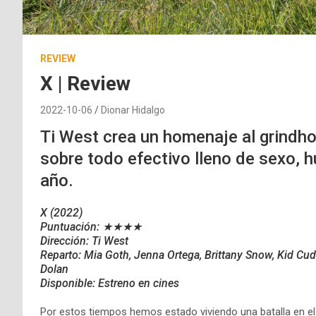
REVIEW
X | Review
2022-10-06
Dionar Hidalgo
Ti West crea un homenaje al grindho
sobre todo efectivo lleno de sexo, h
año.
X (2022)
Puntuación: ★★★★
Dirección: Ti West
Reparto: Mia Goth, Jenna Ortega, Brittany Snow, Kid Cu
Dolan
Disponible: Estreno en cines
Por estos tiempos hemos estado viviendo una batalla en el c