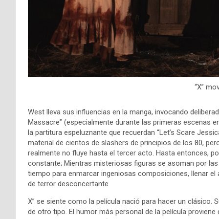
“X” mov
West lleva sus influencias en la manga, invocando deliber
Massacre” (especialmente durante las primeras escenas en
la partitura espeluznante que recuerdan “Let’s Scare Jessica
material de cientos de slashers de principios de los 80, pe
realmente no fluye hasta el tercer acto. Hasta entonces, p
constante; Mientras misteriosas figuras se asoman por las
tiempo para enmarcar ingeniosas composiciones, llenar e
de terror desconcertante.
X” se siente como la película nació para hacer un clásico. S
de otro tipo. El humor más personal de la película proviene 