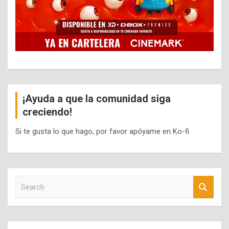
¡Ayuda a que la comunidad siga
creciendo!
Si te gusta lo que hago, por favor apóyame en Ko-fi
S
e
a
r
c