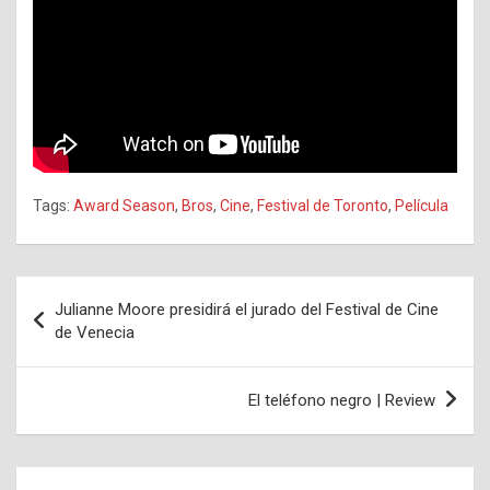
Tags:
Award Season
,
Bros
,
Cine
,
Festival de Toronto
,
Película
Navegación
Julianne Moore presidirá el jurado del Festival de Cine
de
de Venecia
entradas
El teléfono negro | Review