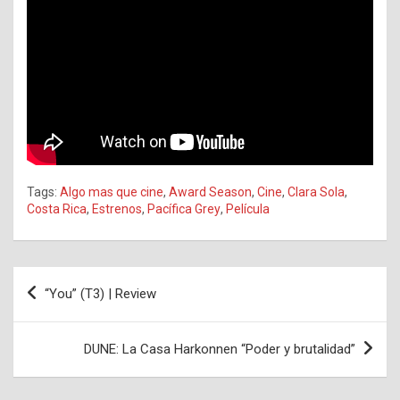
Tags:
Algo mas que cine
,
Award Season
,
Cine
,
Clara Sola
,
Costa Rica
,
Estrenos
,
Pacífica Grey
,
Película
Navegación
“You” (T3) | Review
de
entradas
DUNE: La Casa Harkonnen “Poder y brutalidad”