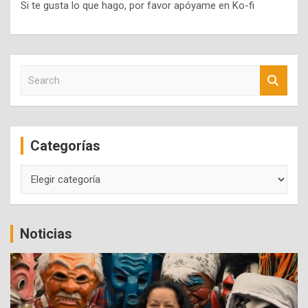
Si te gusta lo que hago, por favor apóyame en Ko-fi
S
e
a
r
c
Categorías
h
Categorías
Noticias