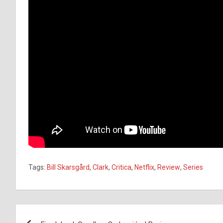
Tags:
Bill Skarsgård
,
Clark
,
Critica
,
Netflix
,
Review
,
Series
Navegación