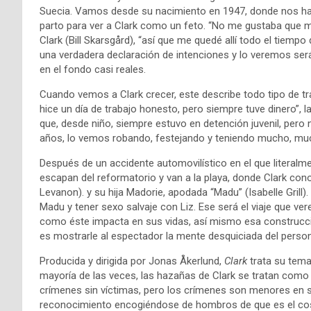
Suecia. Vamos desde su nacimiento en 1947, donde nos hac
parto para ver a Clark como un feto. “No me gustaba que me 
Clark (Bill Skarsgård), “así que me quedé allí todo el tiem
una verdadera declaración de intenciones y lo veremos ser
en el fondo casi reales.
Cuando vemos a Clark crecer, este describe todo tipo de tr
hice un día de trabajo honesto, pero siempre tuve dinero”, l
que, desde niño, siempre estuvo en detención juvenil, pero
años, lo vemos robando, festejando y teniendo mucho, mu
Después de un accidente automovilístico en el que literalm
escapan del reformatorio y van a la playa, donde Clark con
Levanon). y su hija Madorie, apodada “Madu” (Isabelle Grill).
Madu y tener sexo salvaje con Liz. Ese será el viaje que v
como éste impacta en sus vidas, así mismo esa construcció
es mostrarle al espectador la mente desquiciada del persona
Producida y dirigida por Jonas Åkerlund,
Clark
trata su tema
mayoría de las veces, las hazañas de Clark se tratan como
crímenes sin víctimas, pero los crímenes son menores en s
reconocimiento encogiéndose de hombros de que es el co