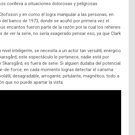
 conlleva a situaciones dolorosas y peligrosas.
e Olofsson y en como él logra manipular a las personas, en
o del banco de 1973, donde se acuñó por primera vez el
s encantos fueron parte de la razón por la cual los rehenes
de ver la serie, no sería exagerado pensar eso, ya que Clark
ivel inteligente, se necesita a un actor tan versátil, enérgico
arsgård, este espectáculo le pertenece, nadie está por
 Skarsgård, es fuera de serie. Si alguien dudaba del potencial
tour-de-force, en cada momento logras detectar el carisma
olátil, desagradable, arrogante, petulante, magnético, todo a
ón que no puede apartar la vista.