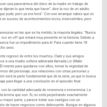
en una panorámica del útero de la madre en trabajo de
dijeran lo que tenía que hacer”, dice la voz de un adulto
po que pude, pero ya era hora”. Con ese arranque sabes que es
á un suceso de acontecimientos locos, inverosímiles, pero
avesuras en las que se ha metido, la mayoría ilegales. “Nunca
a voz en off que estará muy presente en la historia. Debido a
 nunca fue un impedimento para él. Para cuando tiene 18
cho sexo.
ente regresó de entre los muertos, Clark y sus amigos
oce a una madre soltera adinerada llamada Liz (Malin
 Él miente para quedarse con ellos, tomar la virginidad de
eremos del personaje, sus relaciones con otras personas y
n será la parte fundamental que de la serie, ya que lo busca
je para llegar a una conclusión en el episodio final.
 con la cantidad adecuada de reverencia e irreverencia. La
 la broma que son. Sí, no está perpetrando exactamente
u mayor parte, y parece tratar sus castigos con un
sto de hacer negocios como delincuente. Aunque en algunos