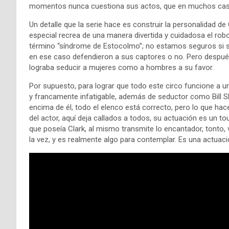
momentos nunca cuestiona sus actos, que en muchos casos
Un detalle que la serie hace es construir la personalidad d
especial recrea de una manera divertida y cuidadosa el rob
término “síndrome de Estocolmo”; no estamos seguros si su
en ese caso defendieron a sus captores o no. Pero después 
lograba seducir a mujeres como a hombres a su favor.
Por supuesto, para lograr que todo este circo funcione a un n
y francamente infatigable, además de seductor como Bill Sk
encima de él, todo el elenco está correcto, pero lo que hace
del actor, aquí deja callados a todos, su actuación es un 
que poseía Clark, al mismo transmite lo encantador, tonto, v
la vez, y es realmente algo para contemplar. Es una actuaci