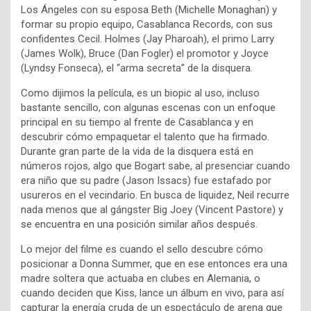
Los Ángeles con su esposa Beth (Michelle Monaghan) y
formar su propio equipo, Casablanca Records, con sus
confidentes Cecil. Holmes (Jay Pharoah), el primo Larry
(James Wolk), Bruce (Dan Fogler) el promotor y Joyce
(Lyndsy Fonseca), el “arma secreta” de la disquera.
Como dijimos la película, es un biopic al uso, incluso
bastante sencillo, con algunas escenas con un enfoque
principal en su tiempo al frente de Casablanca y en
descubrir cómo empaquetar el talento que ha firmado.
Durante gran parte de la vida de la disquera está en
números rojos, algo que Bogart sabe, al presenciar cuando
era niño que su padre (Jason Issacs) fue estafado por
usureros en el vecindario. En busca de liquidez, Neil recurre
nada menos que al gángster Big Joey (Vincent Pastore) y
se encuentra en una posición similar años después.
Lo mejor del filme es cuando el sello descubre cómo
posicionar a Donna Summer, que en ese entonces era una
madre soltera que actuaba en clubes en Alemania, o
cuando deciden que Kiss, lance un álbum en vivo, para así
capturar la energía cruda de un espectáculo de arena que