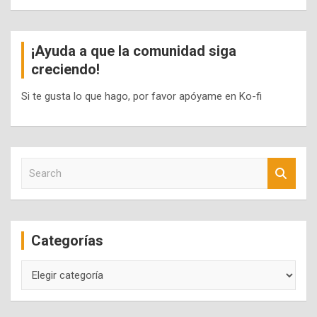
¡Ayuda a que la comunidad siga
creciendo!
Si te gusta lo que hago, por favor apóyame en Ko-fi
S
e
a
r
c
Categorías
h
Categorías