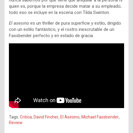
nunca sabemos por qué tiene que aniquilar a la persona ni
quien es, porque la empresa decide matar a su empleado;
todo eso se incluye en la escena con Tilda Swinton.
El asesino
es un thriller de pura superficie y estilo, dirigido
con un estilo fantástico, y el rostro inescrutable de un
Fassbender perfecto y en estado de gracia.
Tags:
Critica
,
David Fincher
,
El Asesino
,
Michael Fassbender
,
Review