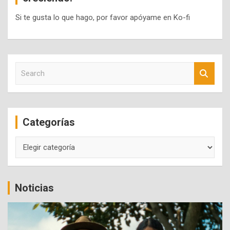
Si te gusta lo que hago, por favor apóyame en Ko-fi
S
e
a
r
c
Categorías
h
Categorías
Noticias