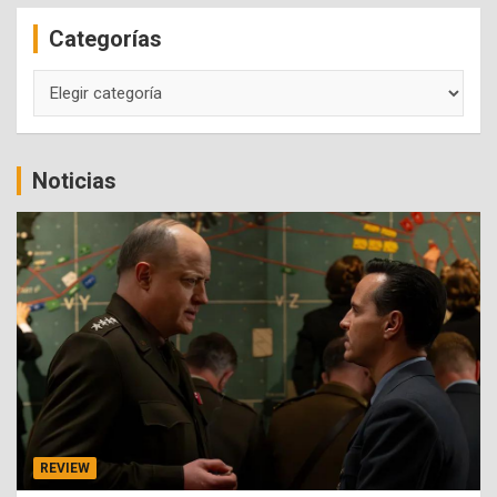
c
Categorías
h
Categorías
Noticias
REVIEW