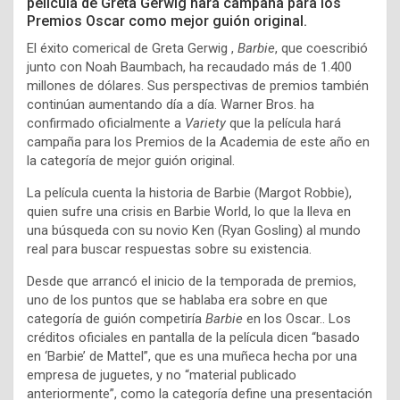
película de Greta Gerwig hará campaña para los
Premios Oscar como mejor guión original.
El éxito comerical de Greta Gerwig
,
Barbie
, que coescribió
junto con
Noah Baumbach,
ha recaudado más de 1.400
millones de dólares. Sus perspectivas de premios también
continúan aumentando día a día. Warner Bros. ha
confirmado oficialmente a
Variety
que la película hará
campaña para los Premios de la Academia de este año en
la categoría de
mejor guión original
.
La película cuenta la historia de Barbie (Margot Robbie),
quien sufre una crisis en Barbie World, lo que la lleva en
una búsqueda con su novio Ken (Ryan Gosling) al mundo
real para buscar respuestas sobre su existencia.
Desde que arrancó el inicio de la temporada de premios,
uno de los puntos que se hablaba era sobre en que
categoría de guión competiría
Barbie
en los
Oscar.
. Los
créditos oficiales en pantalla de la película dicen “basado
en ‘Barbie’ de Mattel”, que es una muñeca hecha por una
empresa de juguetes, y no “material publicado
anteriormente”, como la categoría define una presentación