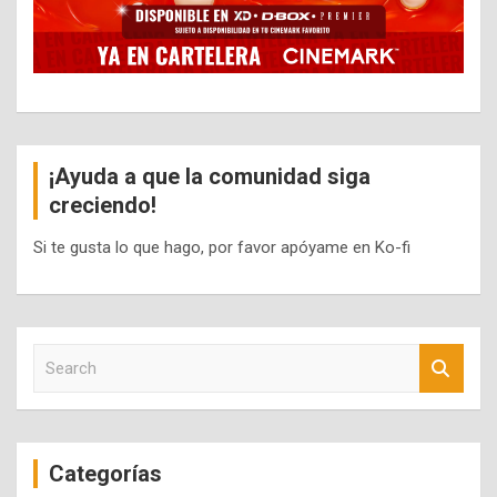
¡Ayuda a que la comunidad siga
creciendo!
Si te gusta lo que hago, por favor apóyame en Ko-fi
S
e
a
r
c
Categorías
h