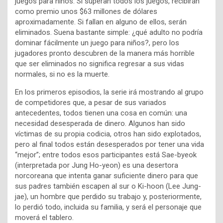
juegos para niños. Si superan todos los juegos, recibirán
como premio unos $63 millones de dólares
aproximadamente. Si fallan en alguno de ellos, serán
eliminados. Suena bastante simple: ¿qué adulto no podría
dominar fácilmente un juego para niños?, pero los
jugadores pronto descubren de la manera más horrible
que ser eliminados no significa regresar a sus vidas
normales, si no es la muerte.
En los primeros episodios, la serie irá mostrando al grupo
de competidores que, a pesar de sus variados
antecedentes, todos tienen una cosa en común: una
necesidad desesperada de dinero. Algunos han sido
víctimas de su propia codicia, otros han sido explotados,
pero al final todos están desesperados por tener una vida
“mejor”; entre todos esos participantes está Sae-byeok
(interpretada por Jung Ho-yeon) es una desertora
norcoreana que intenta ganar suficiente dinero para que
sus padres también escapen al sur o Ki-hoon (Lee Jung-
jae), un hombre que perdido su trabajo y, posteriormente,
lo perdió todo, incluida su familia, y será el personaje que
moverá el tablero.