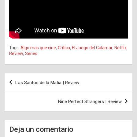
Tags:
Algo mas que cine
,
Critica
,
El Juego del Calamar
,
Netflix
,
Review
,
Series
Navegación
Los Santos de la Mafia | Review
de
entradas
Nine Perfect Strangers | Review
Deja un comentario