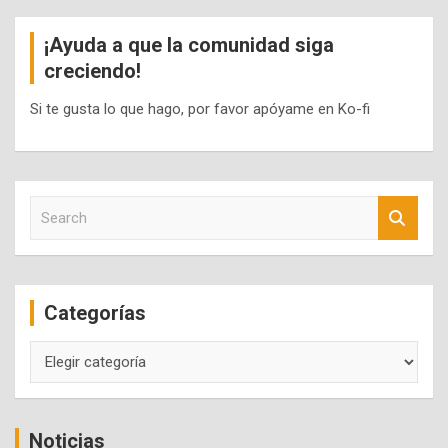
¡Ayuda a que la comunidad siga
creciendo!
Si te gusta lo que hago, por favor apóyame en Ko-fi
S
e
a
r
c
Categorías
h
Categorías
Noticias