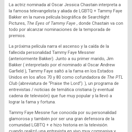
La actriz nominada al Oscar Jessica Chastain interpreta a
la famosa televangelista y aliada de LGBTQ + Tammy Faye
Bakker en la nueva película biográfica de Searchlight
Pictures,
The Eyes of Tammy Faye
, donde Chastain va con
todo por alcanzar nominaciones de la temporada de
premios.
La próxima película narra el ascenso y la caída de la
fallecida personalidad Tammy Faye Messner
(anteriormente Bakker). Junto a su primer marido, Jim
Bakker ( interpretado por el nominado al Oscar Andrew
Garfield ), Tammy Faye saltó a la fama en los Estados
Unidos en los años 70 y 80 como cofundadora de
The PTL
Club
(abreviatura de “Praise the Lord”). ), un programa de
entrevistas / noticias de temática cristiana (y eventual
cadena de televisión) que fue muy popular y la llevó a
lograr la fama y fortuna.
Tammy Faye Messne fue conocida por su personalidad
glamorosa y también por ser una gran defensora de la
comunidad LGBTQ + e hizo historia en la televisión.
cuando realizó una entrevista en vivo muy compasiva y