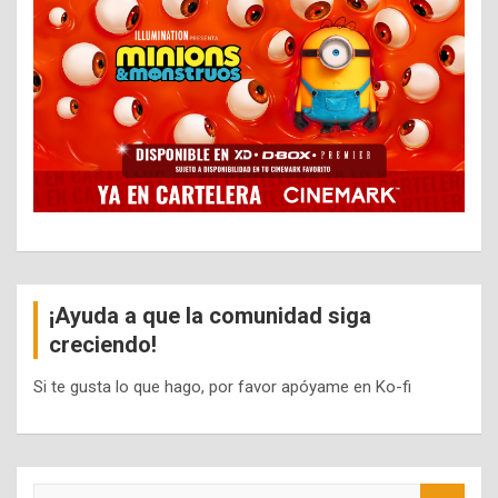
¡Ayuda a que la comunidad siga
creciendo!
Si te gusta lo que hago, por favor apóyame en Ko-fi
S