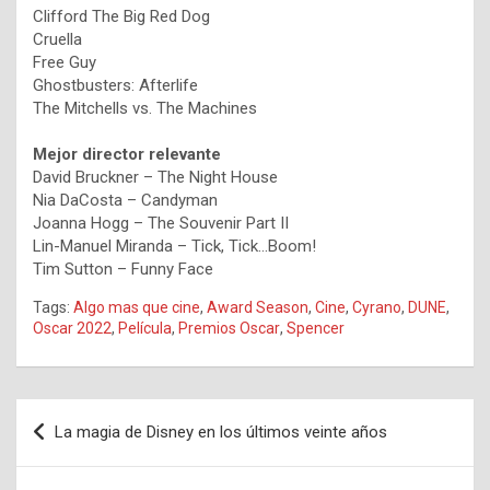
Clifford The Big Red Dog
Cruella
Free Guy
Ghostbusters: Afterlife
The Mitchells vs. The Machines
Mejor director relevante
David Bruckner – The Night House
Nia DaCosta – Candyman
Joanna Hogg – The Souvenir Part II
Lin-Manuel Miranda – Tick, Tick…Boom!
Tim Sutton – Funny Face
Tags:
Algo mas que cine
,
Award Season
,
Cine
,
Cyrano
,
DUNE
,
Oscar 2022
,
Película
,
Premios Oscar
,
Spencer
Navegación
La magia de Disney en los últimos veinte años
de
entradas