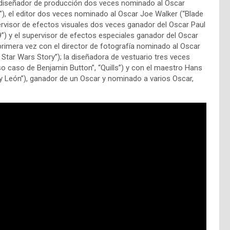
l diseñador de producción dos veces nominado al Oscar
a”), el editor dos veces nominado al Oscar Joe Walker (“Blade
pervisor de efectos visuales dos veces ganador del Oscar Paul
”) y el supervisor de efectos especiales ganador del Oscar
primera vez con el director de fotografía nominado al Oscar
Star Wars Story”); la diseñadora de vestuario tres veces
so caso de Benjamin Button”, “Quills”) y con el maestro Hans
Rey León”), ganador de un Oscar y nominado a varios Oscar,