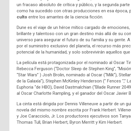
un fracaso absoluto de crítica y público, y la segunda parte
como ha sucedido con otras producciones en esa época, p
culto
entre los amantes de la ciencia ficción.
Dune es el viaje de un héroe mítico cargado de emociones,
brillante y talentoso con un gran destino más allá de su co
universo para asegurar el futuro de su familia y su gente. 
por el suministro exclusivo del planeta, el recurso más prec
potencial de la humanidad, y solo sobrevivirán aquellos qu
La película está protagonizada por el nominado al Oscar T
Rebecca Ferguson (“Doctor Sleep de Stephen King”, “Misión:
“Star Wars” ) Josh Brolin, nominado al Oscar (“Milk”), Stel
de la Galaxía”), Stephen McKinley Henderson (” Fences “,” La
Euphoria “de HBO), David Dastmalchian (“Blade Runner 2049”
al Oscar Charlotte Rampling, y el ganador del Oscar Javier B
La cinta está dirigida por Dennis Villeneuve a partir de un 
novela del mismo nombre escrita por Frank Herbert. Villene
y Joe Caracciolo, Jr. Los productores ejecutivos son Tanya
Thomas Tull, Brian Herbert, Byron Merritt y Kim Herbert.