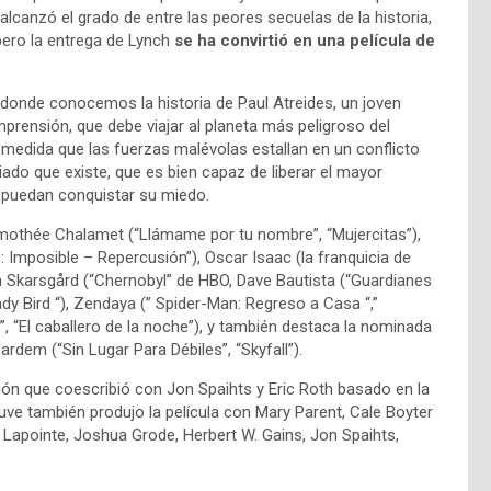
 alcanzó el grado de entre las peores secuelas de la historia,
ero la entrega de Lynch
se ha convirtió en una película de
 donde conocemos la historia de Paul Atreides, un joven
mprensión, que debe viajar al planeta más peligroso del
A medida que las fuerzas malévolas estallan en un conflicto
iado que existe, que es bien capaz de liberar el mayor
e puedan conquistar su miedo.
imothée Chalamet (“Llámame por tu nombre”, “Mujercitas”),
 Imposible – Repercusión”), Oscar Isaac (la franquicia de
lan Skarsgård (“Chernobyl” de HBO, Dave Bautista (“Guardianes
dy Bird “), Zendaya (” Spider-Man: Regreso a Casa “,”
, “El caballero de la noche”), y también destaca la nominada
ardem (“Sin Lugar Para Débiles”, “Skyfall”).
guión que coescribió con Jon Spaihts y Eric Roth basado en la
uve también produjo la película con Mary Parent, Cale Boyter
 Lapointe, Joshua Grode, Herbert W. Gains, Jon Spaihts,