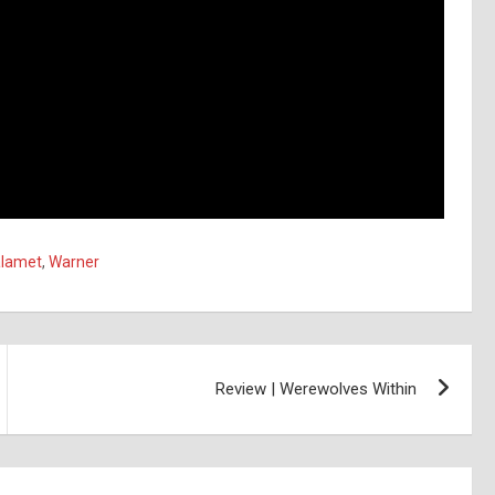
alamet
,
Warner
Review | Werewolves Within