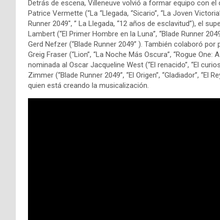
Detrás de escena, Villeneuve volvió a formar equipo con e
Patrice Vermette (“La “Llegada, “Sicario”, “La Joven Victori
Runner 2049″, ” La Llegada, “12 años de esclavitud”), el su
Lambert (“El Primer Hombre en la Luna”, “Blade Runner 2049
Gerd Nefzer (“Blade Runner 2049” ). También colaboró ​​por 
Greig Fraser (“Lion”, “La Noche Más Oscura”, “Rogue One: A 
nominada al Oscar Jacqueline West (“El renacido”, “El curio
Zimmer (“Blade Runner 2049”, “El Origen”, “Gladiador”, “El 
quien está creando la musicalización.