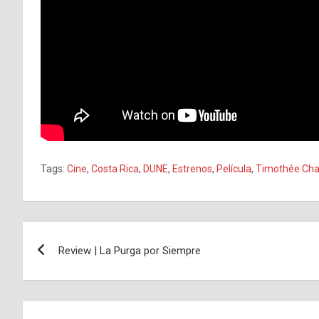
Tags:
Cine
,
Costa Rica
,
DUNE
,
Estrenos
,
Película
,
Timothée Ch
Navegación
Review | La Purga por Siempre
de
entradas