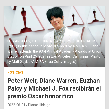
LOS ANGELES, CALIFORNIA – APRIL 25: (EDITORIAL USE
ONLY) In this handout photo provided by A.M.P.A.S., Diane
Warren attends the 93rd Annual Academy Awards at Union
Station on April 25, 2021 in Los Angeles, California. (Photo
by Matt Sayles/A.M.P.A.S. via Getty Images)
NOTICIAS
Peter Weir, Diane Warren, Euzhan
Palcy y Michael J. Fox recibirán el
premio Oscar honorifico
2022-06-21
Dionar Hidalgo