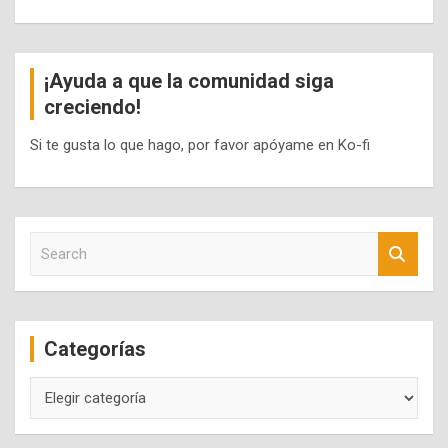
¡Ayuda a que la comunidad siga
creciendo!
Si te gusta lo que hago, por favor apóyame en Ko-fi
S
e
a
r
c
Categorías
h
Categorías