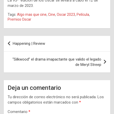
La 95ª edición de los Oscar se llevará a cabo el 12 de
marzo de 2023.
Tags:
Algo mas que cine
,
Cine
,
Oscar 2023
,
Película
,
Premios Oscar
Navegación
Happening | Review
de
entradas
“Silkwood” el drama imapactante que valido el legado
de Meryl Streep
Deja un comentario
Tu dirección de correo electrónico no será publicada.
Los
campos obligatorios están marcados con
*
Comentario
*