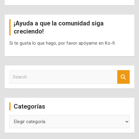
¡Ayuda a que la comunidad siga
creciendo!
Si te gusta lo que hago, por favor apóyame en Ko-fi
S
e
a
r
c
Categorías
h
Categorías