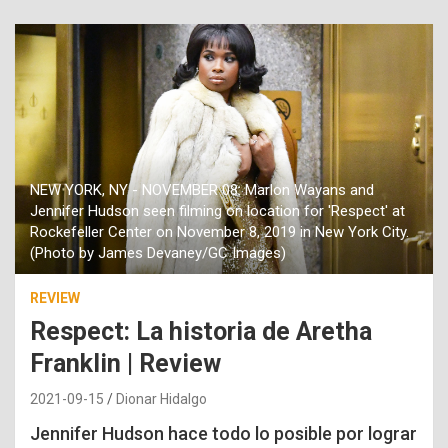
NEW YORK, NY - NOVEMBER 08: Marlon Wayans and
Jennifer Hudson seen filming on location for 'Respect' at
Rockefeller Center on November 8, 2019 in New York City.
(Photo by James Devaney/GC Images)
REVIEW
Respect: La historia de Aretha
Franklin | Review
2021-09-15
Dionar Hidalgo
Jennifer Hudson hace todo lo posible por lograr