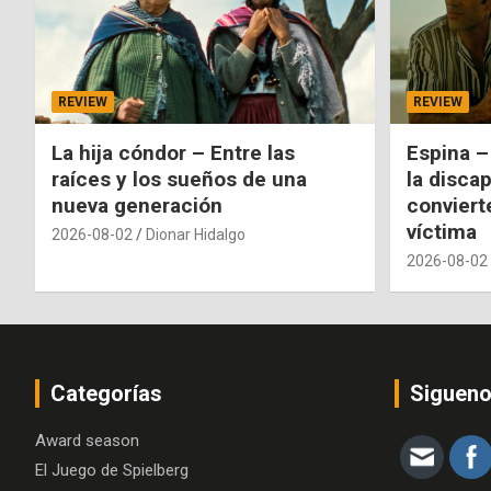
REVIEW
REVIEW
La hija cóndor – Entre las
Espina –
raíces y los sueños de una
la disca
nueva generación
conviert
víctima
2026-08-02
Dionar Hidalgo
2026-08-02
Categorías
Siguen
Award season
El Juego de Spielberg