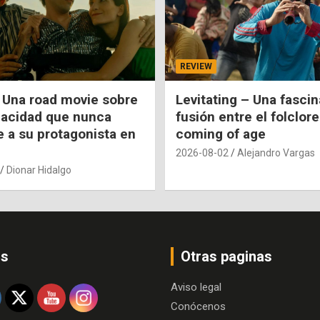
REVIEW
 Una road movie sobre
Levitating – Una fasci
pacidad que nunca
fusión entre el folclore
e a su protagonista en
coming of age
2026-08-02
Alejandro Vargas
Dionar Hidalgo
os
Otras paginas
Aviso legal
Conócenos