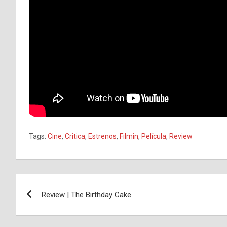
Tags:
Cine
,
Critica
,
Estrenos
,
Filmin
,
Película
,
Review
Navegación
Review | The Birthday Cake
de
entradas