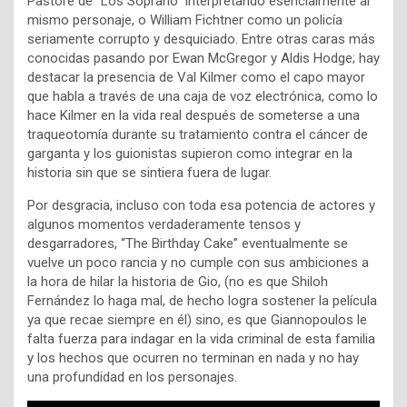
Pastore de “Los Soprano” interpretando esencialmente al
mismo personaje, o William Fichtner como un policía
seriamente corrupto y desquiciado. Entre otras caras más
conocidas pasando por Ewan McGregor y Aldis Hodge; hay
destacar la presencia de Val Kilmer como el capo mayor
que habla a través de una caja de voz electrónica, como lo
hace Kilmer en la vida real después de someterse a una
traqueotomía durante su tratamiento contra el cáncer de
garganta y los guionistas supieron como integrar en la
historia sin que se sintiera fuera de lugar.
Por desgracia, incluso con toda esa potencia de actores y
algunos momentos verdaderamente tensos y
desgarradores, “The Birthday Cake” eventualmente se
vuelve un poco rancia y no cumple con sus ambiciones a
la hora de hilar la historia de Gio, (no es que Shiloh
Fernández lo haga mal, de hecho logra sostener la película
ya que recae siempre en él) sino, es que Giannopoulos le
falta fuerza para indagar en la vida criminal de esta familia
y los hechos que ocurren no terminan en nada y no hay
una profundidad en los personajes.