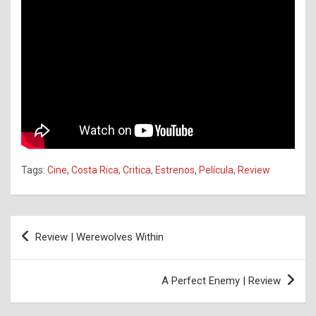
Tags:
Cine
,
Costa Rica
,
Critica
,
Estrenos
,
Película
,
Review
Navegación
Review | Werewolves Within
de
entradas
A Perfect Enemy | Review