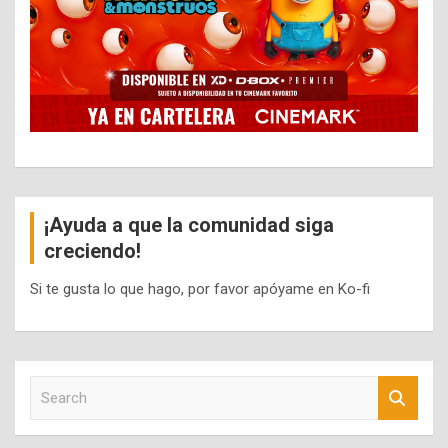
¡Ayuda a que la comunidad siga
creciendo!
Si te gusta lo que hago, por favor apóyame en Ko-fi
S
e
a