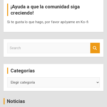
¡Ayuda a que la comunidad siga
creciendo!
Si te gusta lo que hago, por favor apóyame en Ko-fi
S
e
a
r
c
Categorías
h
Categorías
Noticias