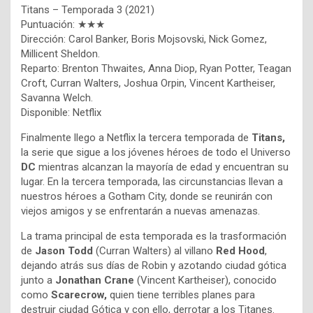
Titans – Temporada 3 (2021)
Puntuación: ★★★
Dirección: Carol Banker, Boris Mojsovski, Nick Gomez,
Millicent Sheldon.
Reparto: Brenton Thwaites, Anna Diop, Ryan Potter, Teagan
Croft, Curran Walters, Joshua Orpin, Vincent Kartheiser,
Savanna Welch.
Disponible: Netflix
Finalmente llego a Netflix la tercera temporada de
Titans,
la serie que sigue a los jóvenes héroes de todo el Universo
DC
mientras alcanzan la mayoría de edad y encuentran su
lugar. En la tercera temporada, las circunstancias llevan a
nuestros héroes a Gotham City, donde se reunirán con
viejos amigos y se enfrentarán a nuevas amenazas.
La trama principal de esta temporada es la trasformación
de
Jason Todd
(Curran Walters) al villano
Red Hood
,
dejando atrás sus días de Robin y azotando ciudad gótica
junto a
Jonathan Crane
(Vincent Kartheiser), conocido
como
Scarecrow,
quien tiene terribles planes para
destruir ciudad Gótica y con ello, derrotar a los Titanes.