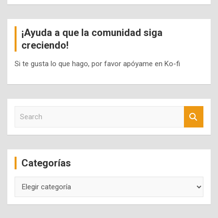
¡Ayuda a que la comunidad siga
creciendo!
Si te gusta lo que hago, por favor apóyame en Ko-fi
S
e
a
r
c
Categorías
h
Categorías