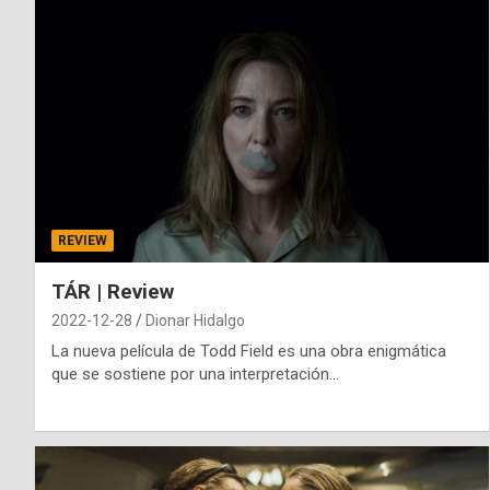
REVIEW
TÁR | Review
2022-12-28
Dionar Hidalgo
La nueva película de Todd Field es una obra enigmática
que se sostiene por una interpretación…