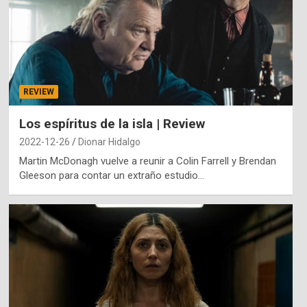
REVIEW
Los espíritus de la isla | Review
2022-12-26
Dionar Hidalgo
Martin McDonagh vuelve a reunir a Colin Farrell y Brendan
Gleeson para contar un extraño estudio…