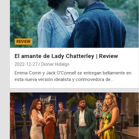
REVIEW
El amante de Lady Chatterley | Review
2022-12-27
Dionar Hidalgo
Emma Corrin y Jack O’Connell se entregan bellamente en
esta nueva versión idealista y conmovedora de…