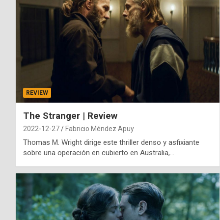
REVIEW
The Stranger | Review
2022-12-27
Fabricio Méndez Apuy
Thomas M. Wright dirige este thriller denso y asfixiante
sobre una operación en cubierto en Australia,…