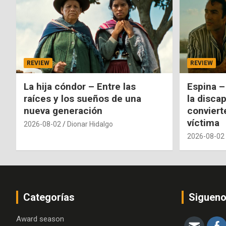
REVIEW
REVIEW
La hija cóndor – Entre las
Espina –
raíces y los sueños de una
la disca
nueva generación
conviert
víctima
2026-08-02
Dionar Hidalgo
2026-08-02
Categorías
Siguen
Award season