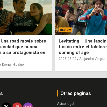
REVIEW
 Una road movie sobre
Levitating – Una fasci
pacidad que nunca
fusión entre el folclore
e a su protagonista en
coming of age
2026-08-02
Alejandro Vargas
Dionar Hidalgo
os
Otras paginas
Aviso legal