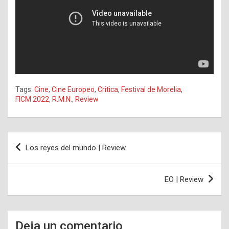
Tags:
Cine
,
Cine Europeo
,
Critica
,
Festival de Morelia
,
FICM 2022
,
R.M.N.
,
Review
Navegación
Los reyes del mundo | Review
de
entradas
EO | Review
Deja un comentario