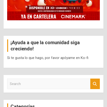
¡Ayuda a que la comunidad siga
creciendo!
Si te gusta lo que hago, por favor apóyame en Ko-fi
S
e
a
r
c
Categorías
h