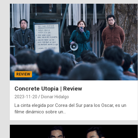
REVIEW
Concrete Utopia | Review
2023-11-20
Dionar Hidalgo
La cinta elegida por Corea del Sur para los Oscar, es un
filme dinámico sobre un…