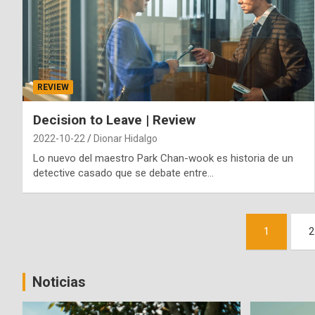
REVIEW
Decision to Leave | Review
2022-10-22
Dionar Hidalgo
Lo nuevo del maestro Park Chan-wook es historia de un
detective casado que se debate entre…
Paginación
1
2
de
entradas
Noticias