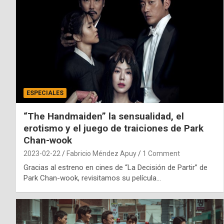
ESPECIALES
“The Handmaiden” la sensualidad, el
erotismo y el juego de traiciones de Park
Chan-wook
2023-02-22
Fabricio Méndez Apuy
1 Comment
Gracias al estreno en cines de “La Decisión de Partir” de
Park Chan-wook, revisitamos su película…