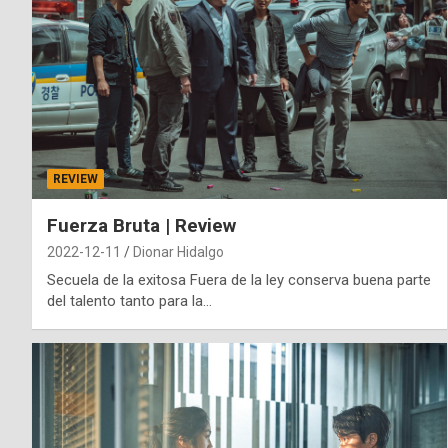
REVIEW
Fuerza Bruta | Review
2022-12-11
Dionar Hidalgo
Secuela de la exitosa Fuera de la ley conserva buena parte
del talento tanto para la…