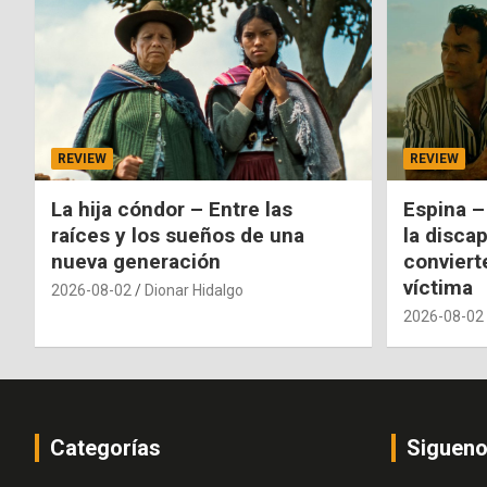
REVIEW
REVIEW
La hija cóndor – Entre las
Espina –
raíces y los sueños de una
la disca
nueva generación
conviert
víctima
2026-08-02
Dionar Hidalgo
2026-08-02
Categorías
Siguen